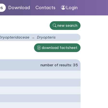
es
Download
Contacts
Login
new search
Dryopteridaceae
Dryopteris
download factsheet
number of results: 35