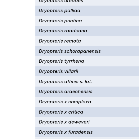
Dryopteris oreades
Dryopteris pallida
Dryopteris pontica
Dryopteris raddeana
Dryopteris remota
Dryopteris schorapanensis
Dryopteris tyrrhena
Dryopteris villarii
Dryopteris affinis s. lat.
Dryopteris ardechensis
Dryopteris x complexa
Dryopteris x critica
Dryopteris x deweveri
Dryopteris x furadensis