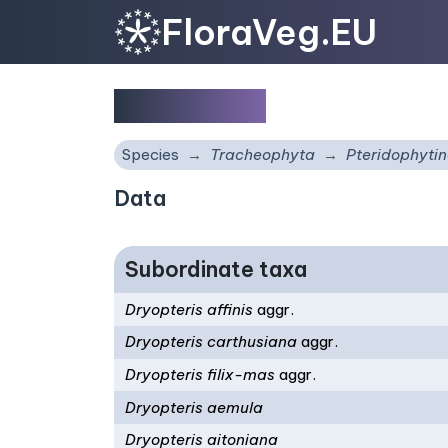
FloraVeg.EU
Dryopteris
Species
Tracheophyta
Pteridophyti
Data
Subordinate taxa
Dryopteris affinis
aggr.
Dryopteris carthusiana
aggr.
Dryopteris filix-mas
aggr.
Dryopteris aemula
Dryopteris aitoniana