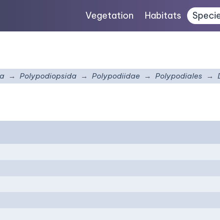
Vegetation
Habitats
Speci
na
Polypodiopsida
Polypodiidae
Polypodiales