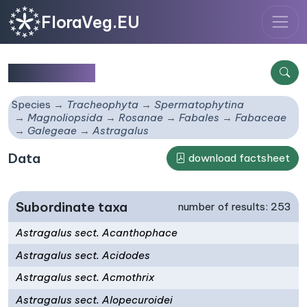
FloraVeg.EU
Astragalus
Species
Tracheophyta
Spermatophytina
Magnoliopsida
Rosanae
Fabales
Fabaceae
Galegeae
Astragalus
Data
download factsheet
Subordinate taxa
number of results: 253
Astragalus sect. Acanthophace
Astragalus sect. Acidodes
Astragalus sect. Acmothrix
Astragalus sect. Alopecuroidei