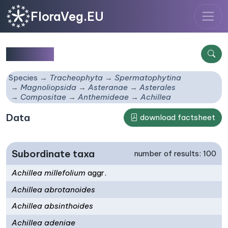
FloraVeg.EU
Achillea
Species
Tracheophyta
Spermatophytina
Magnoliopsida
Asteranae
Asterales
Compositae
Anthemideae
Achillea
Data
download factsheet
Subordinate taxa
number of results: 100
Achillea millefolium
aggr.
Achillea abrotanoides
Achillea absinthoides
Achillea adeniae